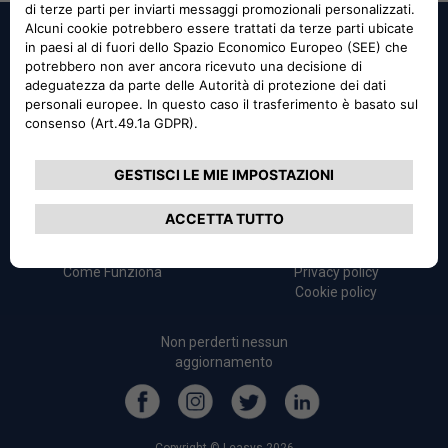
Leasys s.p.a. - a socio unico
p.iva n. 06714021000
© 2026 tutti i diritti riservati.
Login User
FAQ
Login Player
Termini e condizioni
Come Funziona
Privacy policy
Cookie policy
Non perderti nessun
aggiornamento