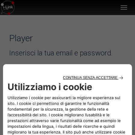
Toggl
navig
Player
Inserisci la tua email e password.
Hai dimenticato la password?